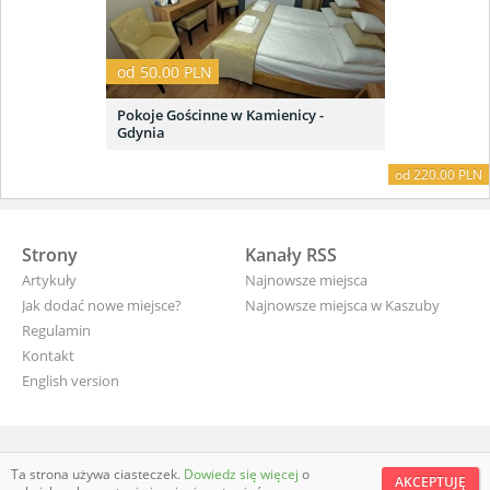
od 50.00 PLN
Pokoje Gościnne w Kamienicy -
Gdynia
od 220.00 PLN
Strony
Kanały RSS
Artykuły
Najnowsze miejsca
Jak dodać nowe miejsce?
Najnowsze miejsca w Kaszuby
Regulamin
Kontakt
English version
wyjade.pl - turystyczna Polska
Ta strona używa ciasteczek.
Dowiedz się więcej
o
AKCEPTUJĘ