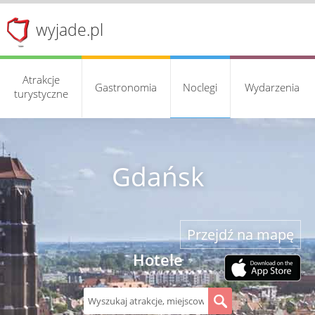
wyjade.pl
Atrakcje
Gastronomia
Noclegi
Wydarzenia
turystyczne
Gdańsk
Przejdź na mapę
Hotele
S