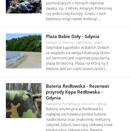
pochodzących z różnych rejonów
świata, np. z Afryki, Ameryki Północnej
czy północnej Europy. Części z nich
będziesz mógł nawet dotknąć,...
Plaża Babie Doły - Gdynia
Kategoria: Baseny, kąpieliska i plaże
Gdyńskie kąpielisko w Babich Dołach
ze względu na swoją lokalizację (8 km
od centrum) jest najmniej popularną
plażą Strzeżoną. Plaża, na którą są 3
wejścia, jest po części piaszczysta i...
Bateria Redłowska - Rezerwat
przyrody Kępa Redłowska -
Gdynia
Kategoria: Fortyfikacje obronne i grody
Bateria artyleryjna w Redłowie to
najlepiej zachowana polska bateria
nadbrzeżna oraz znakomity militarny
zabytek Gdyni, tworzący ciekawą trasę
edukacyjno- rekreacyjną. Bateria