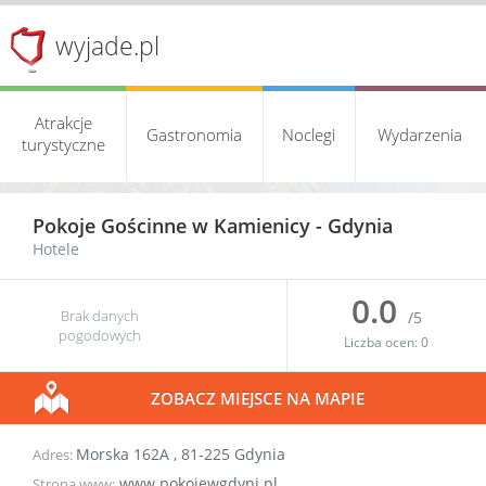
wyjade.pl
Atrakcje
Gastronomia
Noclegi
Wydarzenia
turystyczne
Pokoje Gościnne w Kamienicy -
Gdynia
Hotele
0.0
Brak danych
/5
pogodowych
Liczba ocen:
0
ZOBACZ MIEJSCE NA MAPIE
Morska 162A
,
81-225
Gdynia
Adres:
www.pokojewgdyni.pl
Strona www: