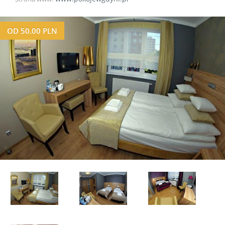
OD
50.00
PLN