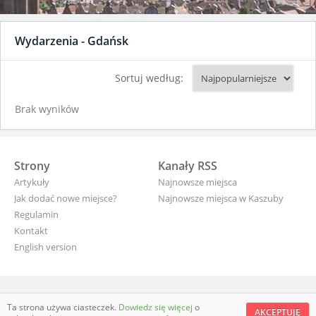
Wydarzenia - Gdańsk
Sortuj według:
Brak wyników
Strony
Kanały RSS
Artykuły
Najnowsze miejsca
Jak dodać nowe miejsce?
Najnowsze miejsca w Kaszuby
Regulamin
Kontakt
English version
wyjade.pl - turystyczna Polska
Ta strona używa ciasteczek.
Dowiedz się więcej
o
AKCEPTUJĘ