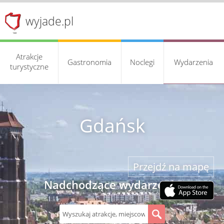
wyjade.pl
Atrakcje
Gastronomia
Noclegi
Wydarzenia
turystyczne
Gdańsk
Przejdź na mapę
Nadchodzące wydarzenia
S