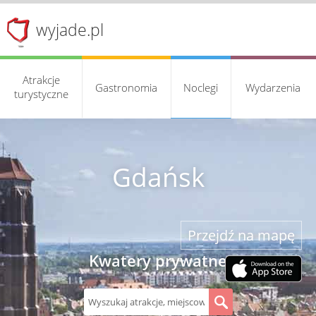
wyjade.pl
Atrakcje
Gastronomia
Noclegi
Wydarzenia
turystyczne
Gdańsk
Przejdź na mapę
Kwatery prywatne
S