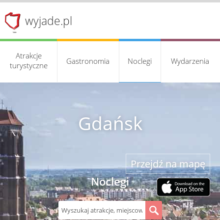
wyjade.pl
Atrakcje
Gastronomia
Noclegi
Wydarzenia
turystyczne
Gdańsk
Przejdź na mapę
Noclegi
S