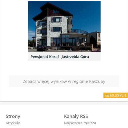
Pensjonat Koral - Jastrzębia Góra
Zobacz więcej wyników w regionie Kaszuby
od 50.00 PLN
od 25.00 PLN
od 60.00 PLN
Strony
Kanały RSS
Artykuły
Najnowsze miejsca