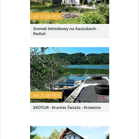
od 20.00 PLN
Domek letniskowy na Kaszubach -
Raduń
od 25.00 PLN
EKOTUR - Kraniec Świata - Krzeszna