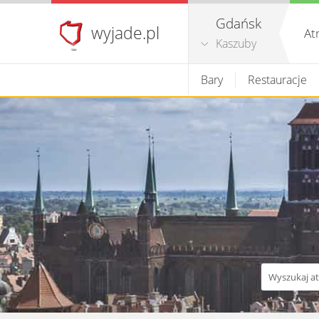
Gdańsk
wyjade.pl
At
Kaszuby
Bary
Restauracje