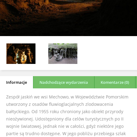
Informacje
Nadchodzące wydarzenia
Komentarze (0)
Zespół jaskiń we wsi Mechowo, w Województwie Pomorskim
utworzony z osadów fluwioglacjalnych zlodowacenia
bałtyckiego. Od 1955 roku chroniony jako obiekt przyrody
nieożywionej. Udostępniony dla celów turystycznych po II
wojnie światowej, jednak nie w całości, gdyż niektóre jego
partie są trudno dostępne. W jego pobliżu przebiega szlak