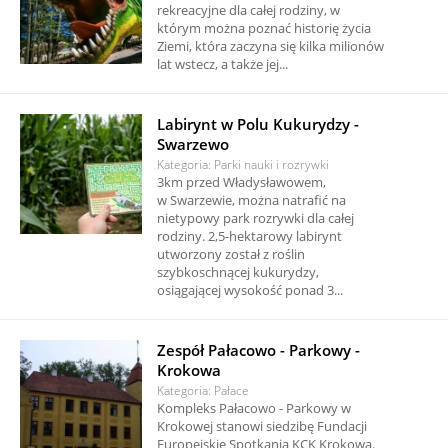
rekreacyjne dla całej rodziny, w
którym można poznać historię życia
Ziemi, która zaczyna się kilka milionów
lat wstecz, a także jej...
Labirynt w Polu Kukurydzy -
Swarzewo
Kategoria: Parki nauki i rozrywki
3km przed Władysławowem,
w Swarzewie, można natrafić na
nietypowy park rozrywki dla całej
rodziny. 2,5-hektarowy labirynt
utworzony został z roślin
szybkoschnącej kukurydzy,
osiągającej wysokość ponad 3...
Zespół Pałacowo - Parkowy -
Krokowa
Kategoria: Pałace
Kompleks Pałacowo - Parkowy w
Krokowej stanowi siedzibę Fundacji
Europejskie Spotkania KCK Krokowa.