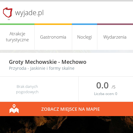
wyjade.pl
Atrakcje
Gastronomia
Noclegi
Wydarzenia
turystyczne
Groty Mechowskie -
Mechowo
Przyroda
-
Jaskinie i formy skalne
0.0
Brak danych
/5
pogodowych
Liczba ocen:
0
ZOBACZ MIEJSCE NA MAPIE